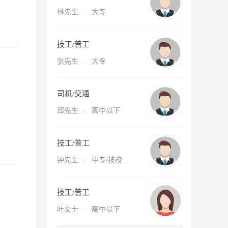
林先生
·
大专
技工/普工
张先生
·
大专
司机/交通
邱先生
·
高中以下
技工/普工
钟先生
·
中专/技校
技工/普工
叶女士
·
高中以下